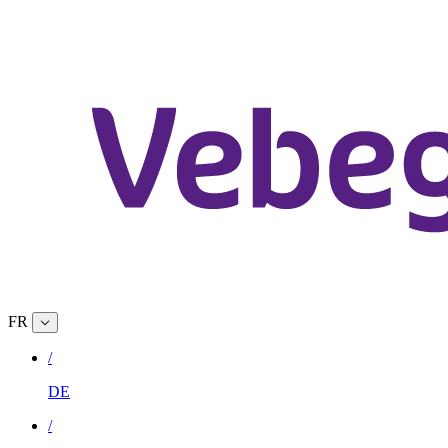
FR
/
DE
/