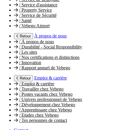
/
Service d'assistance
/
Property Service
/
Service de Sécurité
/
Santé
/
Vebego Airport
À propos de nous
Retour
/
À propos de nous
/
Durabilité - Social Responsibility
/
Les sites
/
Nos certifications et distinctions
/
Innovation
/
Rapport annuel de Vebego
Emploi & carrière
Retour
/
Emploi & carrière
/
Travailler chez Vebego
/
Postes vacants chez Vebego
/
Univers professionnel de Vebego
/
Développement chez Vebego
/
Apprentissage chez Vebego
/
Etudes chez Vebego
/
Tes personnes de contact