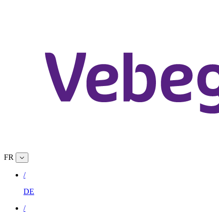
FR
/
DE
/