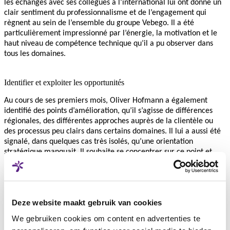
les échanges avec ses collègues à l’international lui ont donné un
clair sentiment du professionnalisme et de l’engagement qui
règnent au sein de l’ensemble du groupe Vebego. Il a été
particulièrement impressionné par l’énergie, la motivation et le
haut niveau de compétence technique qu’il a pu observer dans
tous les domaines.
Identifier et exploiter les opportunités
Au cours de ses premiers mois, Oliver Hofmann a également
identifié des points d’amélioration, qu’il s’agisse de différences
régionales, des différentes approches auprès de la clientèle ou
des processus peu clairs dans certains domaines. Il lui a aussi été
signalé, dans quelques cas très isolés, qu’une orientation
stratégique manquait. Il souhaite se concentrer sur ce point et
continuer à renforcer la vision commune. Même si l’esprit
familial est perceptible, il estime que le concept «One family –
one brand» peut être développé davantage.
Deze website maakt gebruik van cookies
We gebruiken cookies om content en advertenties te
Il souligne toutefois que Vebego se distingue clairement des
entreprises cotées en bourse, qui privilégient des objectifs