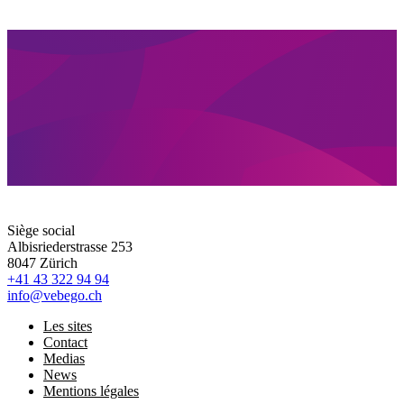
Siège social
Albisriederstrasse 253
8047 Zürich
+41 43 322 94 94
info@vebego.ch
Les sites
Contact
Medias
News
Mentions légales