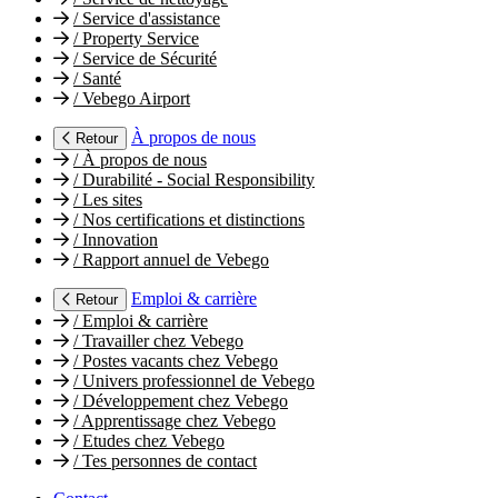
/
Service d'assistance
/
Property Service
/
Service de Sécurité
/
Santé
/
Vebego Airport
À propos de nous
Retour
/
À propos de nous
/
Durabilité - Social Responsibility
/
Les sites
/
Nos certifications et distinctions
/
Innovation
/
Rapport annuel de Vebego
Emploi & carrière
Retour
/
Emploi & carrière
/
Travailler chez Vebego
/
Postes vacants chez Vebego
/
Univers professionnel de Vebego
/
Développement chez Vebego
/
Apprentissage chez Vebego
/
Etudes chez Vebego
/
Tes personnes de contact