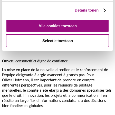
l’amélioration de la rentabilité et la nécessité de se hisser au
niveau
des entreprises les plus performantes du secteur.
Details tonen
Alle cookies toestaan
Il conçoit le management comme un processus partenarial: les
décisions sont le fruit d’un dialogue, les succès sont célébrés en
équipe. Une culture du respect, de l’équité et de la collaboration
Selectie toestaan
fondée sur l’égalité est pour lui essentielle, tout comme le respect
de principes communs.
Ouvert, constructif et digne de confiance
La mise en place de la nouvelle direction et le renforcement de
l’équipe dirigeante élargie avancent à grands pas. Pour
Oliver Hofmann, il est important de prendre en compte
différentes perspectives: pour les réunions de pilotage
mensuelles, le comité a été élargi à des domaines spécialisés tels
que le droit, l’innovation, les projets et la communication. Il en
résulte un large flux d’informations conduisant à des décisions
bien fondées et globales.