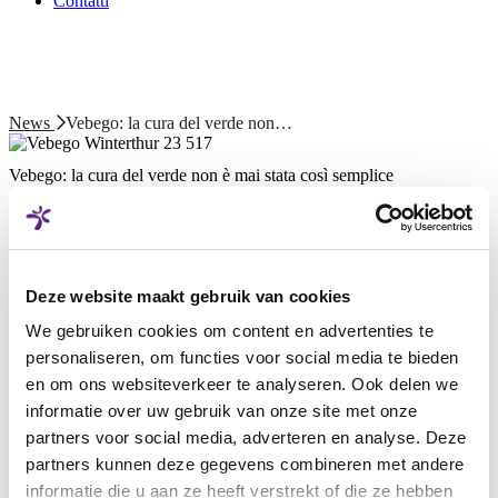
Contatti
News
Vebego: la cura del verde non…
Vebego: la cura del verde non è mai stata così semplice
Offriamo una gamma completa di servizi che spazia dalla pulizia e la
manutenzione degli edifici fino agli interventi relativi agli impianti.
Anche la manutenzione e la cura degli spazi verdi sono una parte
importante dell’offerta dei nostri servizi e, in questo contesto, la
promozione della biodiversità è inoltre sempre più al centro
Deze website maakt gebruik van cookies
dell’attenzione.
We gebruiken cookies om content en advertenties te
personaliseren, om functies voor social media te bieden
Siamo noti per la versatilità dei nostri servizi nel settore del Facility
en om ons websiteverkeer te analyseren. Ook delen we
Management, e la cura del verde ne è una componente essenziale
che contribuisce in modo significativo alla conservazione del valore
informatie over uw gebruik van onze site met onze
degli immobili e al contempo crea un ambiente di lavoro piacevole e
partners voor social media, adverteren en analyse. Deze
salutare per personale, visitatrici e visitatori. Un’area verde ben
partners kunnen deze gegevens combineren met andere
curata non solo migliora il benessere delle persone, ma promuove
anche la sostenibilità, un tema che sta diventando sempre più
informatie die u aan ze heeft verstrekt of die ze hebben