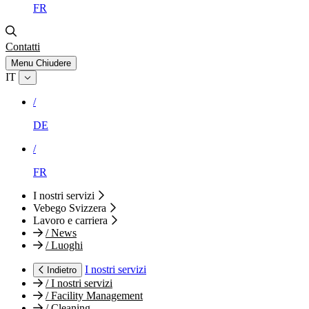
FR
Contatti
Menu
Chiudere
IT
/
DE
/
FR
I nostri servizi
Vebego Svizzera
Lavoro e carriera
/
News
/
Luoghi
I nostri servizi
Indietro
/
I nostri servizi
/
Facility Management
/
Cleaning