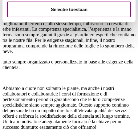
di siepi, alberi e arbusti, dalla realizzazione di aiuole fino alla cura
del verde di ambienti interni. Per ridurre al minimo l’impiego di
Selectie toestaan
prodotti chimici, scegliamo anche fertilizzanti organici e organismi
benefici e lavoriamo con materiali di pacciamatura compostabili che
migliorano il terreno e, allo stesso tempo, inibiscono la crescita di
erbe infestanti. La competenza specialistica, l’esperienza e la mano
ferma sono sempre garantiti grazie ai giardinieri esperti che contiamo
tra le nostre fila. Per le esigenze stagionali, infine, il nostro
programma comprende la rimozione delle foglie e lo sgombero della
neve,
tutto sempre organizzato e personalizzato in base alle esigenze della
clientela.
Abbiamo a cuore non soltanto le piante, ma anche i nostri
collaboratori e collaboratrici: i corsi di formazione e di
perfezionamento periodici garantiscono che le loro competenze
specialistiche siano sempre aggiornate. Questo supporto continuo
del personale ha un impatto diretto sull’elevata qualità dei servizi
offerti e rafforza la soddisfazione della clientela sul lungo termine.
Un team motivato e adeguatamente formato è la chiave per un
successo duraturo: esattamente ciò che offriamo!