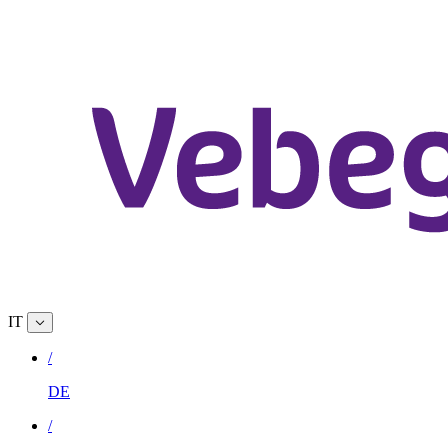
IT
/
DE
/