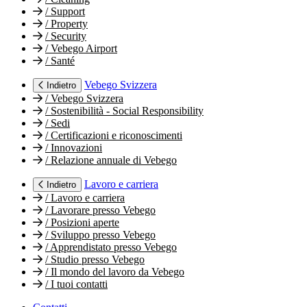
/
Support
/
Property
/
Security
/
Vebego Airport
/
Santé
Vebego Svizzera
Indietro
/
Vebego Svizzera
/
Sostenibilità - Social Responsibility
/
Sedi
/
Certificazioni e riconoscimenti
/
Innovazioni
/
Relazione annuale di Vebego
Lavoro e carriera
Indietro
/
Lavoro e carriera
/
Lavorare presso Vebego
/
Posizioni aperte
/
Sviluppo presso Vebego
/
Apprendistato presso Vebego
/
Studio presso Vebego
/
Il mondo del lavoro da Vebego
/
I tuoi contatti