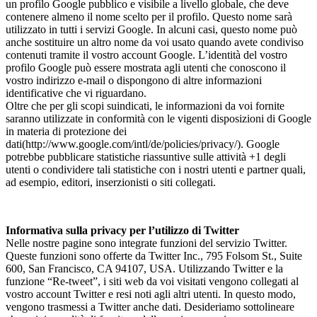
un profilo Google pubblico e visibile a livello globale, che deve
contenere almeno il nome scelto per il profilo. Questo nome sarà
utilizzato in tutti i servizi Google. In alcuni casi, questo nome può
anche sostituire un altro nome da voi usato quando avete condiviso
contenuti tramite il vostro account Google. L’identità del vostro
profilo Google può essere mostrata agli utenti che conoscono il
vostro indirizzo e-mail o dispongono di altre informazioni
identificative che vi riguardano.
Oltre che per gli scopi suindicati, le informazioni da voi fornite
saranno utilizzate in conformità con le vigenti disposizioni di Google
in materia di protezione dei
dati(http://www.google.com/intl/de/policies/privacy/). Google
potrebbe pubblicare statistiche riassuntive sulle attività +1 degli
utenti o condividere tali statistiche con i nostri utenti e partner quali,
ad esempio, editori, inserzionisti o siti collegati.
Informativa sulla privacy per l’utilizzo di Twitter
Nelle nostre pagine sono integrate funzioni del servizio Twitter.
Queste funzioni sono offerte da Twitter Inc., 795 Folsom St., Suite
600, San Francisco, CA 94107, USA. Utilizzando Twitter e la
funzione “Re-tweet”, i siti web da voi visitati vengono collegati al
vostro account Twitter e resi noti agli altri utenti. In questo modo,
vengono trasmessi a Twitter anche dati. Desideriamo sottolineare