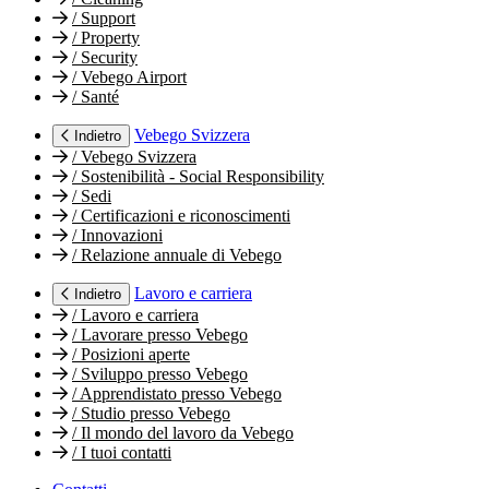
/
Support
/
Property
/
Security
/
Vebego Airport
/
Santé
Vebego Svizzera
Indietro
/
Vebego Svizzera
/
Sostenibilità - Social Responsibility
/
Sedi
/
Certificazioni e riconoscimenti
/
Innovazioni
/
Relazione annuale di Vebego
Lavoro e carriera
Indietro
/
Lavoro e carriera
/
Lavorare presso Vebego
/
Posizioni aperte
/
Sviluppo presso Vebego
/
Apprendistato presso Vebego
/
Studio presso Vebego
/
Il mondo del lavoro da Vebego
/
I tuoi contatti