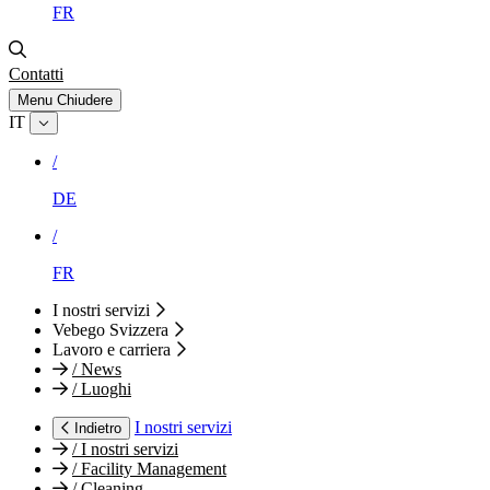
FR
Contatti
Menu
Chiudere
IT
/
DE
/
FR
I nostri servizi
Vebego Svizzera
Lavoro e carriera
/
News
/
Luoghi
I nostri servizi
Indietro
/
I nostri servizi
/
Facility Management
/
Cleaning