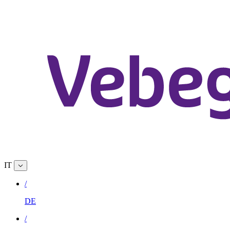
IT
/
DE
/