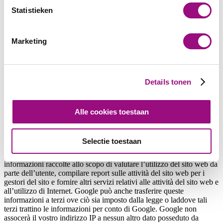
Statistieken
Informativa sulla privacy per l’utilizzo di Google Analytics
Questo sito web utilizza Google Analytics, un servizio di analisi
Marketing
web fornito da Google, Inc. (“Google”). Google Analytics utilizza i
cosiddetti “cookies”, ovvero piccoli file di testo che vengono
depositati sul vostro computer per consentire un’analisi dell’utilizzo
del sito web effettuato dall’utente. Le informazioni generate dai
Details tonen
cookie sull’utilizzo di questo sito web vengono generalmente
trasmesse a un server di Google ubicato negli Stati Uniti e lì
memorizzate. Tuttavia, in caso di attivazione dell’anonimizzazione
dell’IP su questo sito web, il vostro indirizzo IP sarà dapprima
Alle cookies toestaan
abbreviato da Google all’interno degli Stati membri dell’Unione
europea o in altri Paesi aderenti all’accordo sullo Spazio economico
europeo.
Selectie toestaan
Solo in casi eccezionali l’indirizzo IP completo verrà trasmesso a un
server di Google negli Stati Uniti e lì abbreviato. Google utilizzerà le
informazioni raccolte allo scopo di valutare l’utilizzo del sito web da
parte dell’utente, compilare report sulle attività del sito web per i
gestori del sito e fornire altri servizi relativi alle attività del sito web e
all’utilizzo di Internet. Google può anche trasferire queste
informazioni a terzi ove ciò sia imposto dalla legge o laddove tali
terzi trattino le informazioni per conto di Google. Google non
assocerà il vostro indirizzo IP a nessun altro dato posseduto da