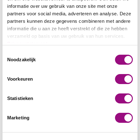
gesehene / angeklickte Anzeigen
informatie over uw gebruik van onze site met onze
Spracheinstellung
partners voor social media, adverteren en analyse. Deze
partners kunnen deze gegevens combineren met andere
informatie die u aan ze heeft verstrekt of die ze hebben
Ausserdem wird erfasst:
verzameld op basis van uw gebruik van hun services.
Ihr ungefährer Standort (Region)
Privacystatement
Datum und Uhrzeit des Besuchs
Ihre IP-Adresse (in gekürzter Form)
Toestemmingsselectie
technische Informationen zu Ihrem Browser und den von
Noodzakelijk
Ihnen genutzten Endgeräten (z.B. Spracheinstellung,
Bildschirmauflösung)
Ihr Internetanbieter
Voorkeuren
die Referrer-URL (über welche Website/ über welches
Werbemittel Sie auf diese Website gekommen sind)
Statistieken
Zwecke der Verarbeitung
Marketing
Im Auftrag des Betreibers dieser Website wird Google diese
Informationen benutzen, um Ihre Nutzung der Website auszuwerten