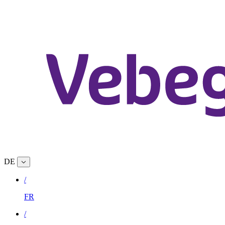
DE
/
FR
/