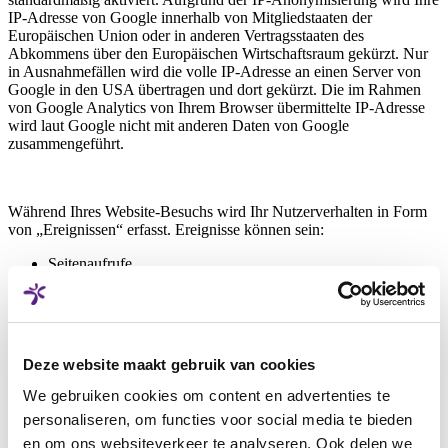
IP-Adresse von Google innerhalb von Mitgliedstaaten der
Europäischen Union oder in anderen Vertragsstaaten des
Abkommens über den Europäischen Wirtschaftsraum gekürzt. Nur
in Ausnahmefällen wird die volle IP-Adresse an einen Server von
Google in den USA übertragen und dort gekürzt. Die im Rahmen
von Google Analytics von Ihrem Browser übermittelte IP-Adresse
wird laut Google nicht mit anderen Daten von Google
zusammengeführt.
Während Ihres Website-Besuchs wird Ihr Nutzerverhalten in Form
von „Ereignissen“ erfasst. Ereignisse können sein:
Seitenaufrufe
Erstmaliger Besuch der Website
Start der Sitzung
Besuchte Webseiten
Ihr „Klickpfad“, Interaktion mit der Website
Scrolls (immer wenn ein Nutzer bis zum Seitenende (90%)
Deze website maakt gebruik van cookies
scrollt)
Klicks auf externe Links
We gebruiken cookies om content en advertenties te
interne Suchanfragen
personaliseren, om functies voor social media te bieden
Interaktion mit Videos
en om ons websiteverkeer te analyseren. Ook delen we
Dateidownloads