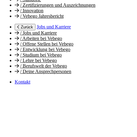
/
Zertifizierungen und Auszeichnungen
/
Innovation
/
Vebego Jahresbericht
Jobs und Karriere
Zurück
/
Jobs und Karriere
/
Arbeiten bei Vebego
/
Offene Stellen bei Vebego
/
Entwicklung bei Vebego
/
Studium bei Vebego
/
Lehre bei Vebego
/
Berufswelt der Vebego
/
Deine Ansprechpersonen
Kontakt