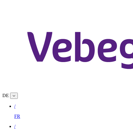
DE
/
FR
/