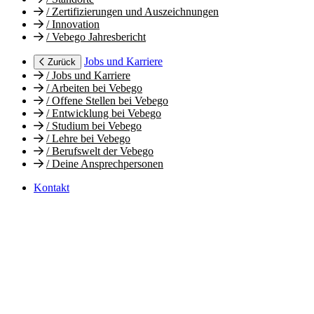
/
Zertifizierungen und Auszeichnungen
/
Innovation
/
Vebego Jahresbericht
Jobs und Karriere
Zurück
/
Jobs und Karriere
/
Arbeiten bei Vebego
/
Offene Stellen bei Vebego
/
Entwicklung bei Vebego
/
Studium bei Vebego
/
Lehre bei Vebego
/
Berufswelt der Vebego
/
Deine Ansprechpersonen
Kontakt