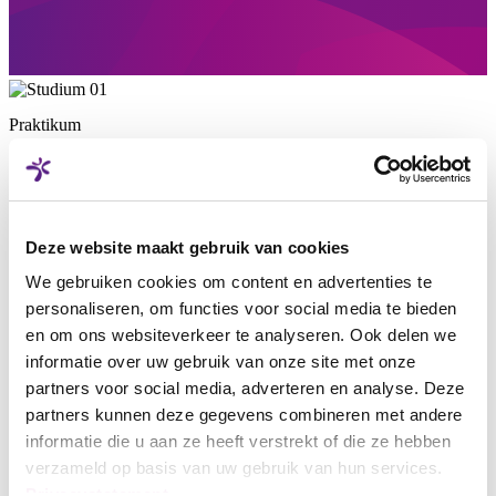
Praktikum
Das Praktikum wird sich besonders im
Bereich
Immobilienmanagement
abspielen und ist zeitlich
befristet. Bei Vebego erhältst du einen umfassenden Einblick in die
vielfältigen Aufgaben im Facility Management und übernimmst
diverse
Projektarbeiten
.
Deze website maakt gebruik van cookies
Bei Vebego hast du während deines Praktikums auch die
We gebruiken cookies om content en advertenties te
Möglichkeit, zusätzlich zu deiner Home Base, Stages in anderen
personaliseren, om functies voor social media te bieden
Abteilungen sowie bei unserer Schwestergesellschaft
Move
en om ons websiteverkeer te analyseren. Ook delen we
Consultants AG
zu absolvieren.
informatie over uw gebruik van onze site met onze
partners voor social media, adverteren en analyse. Deze
Erarbeitung einfacherer Offerten
partners kunnen deze gegevens combineren met andere
Implementierungen integraler Mandate im Projektteam
informatie die u aan ze heeft verstrekt of die ze hebben
verzameld op basis van uw gebruik van hun services.
Einsicht und Optimierungen in bestehenden
Privacystatement