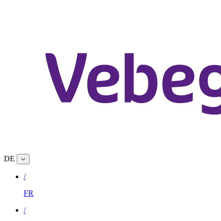
DE
/
FR
/