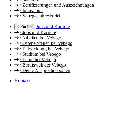
/
Zertifizierungen und Auszeichnungen
/
Innovation
/
Vebego Jahresbericht
Jobs und Karriere
Zurück
/
Jobs und Karriere
/
Arbeiten bei Vebego
/
Offene Stellen bei Vebego
/
Entwicklung bei Vebego
/
Studium bei Vebego
/
Lehre bei Vebego
/
Berufswelt der Vebego
/
Deine Ansprechpersonen
Kontakt