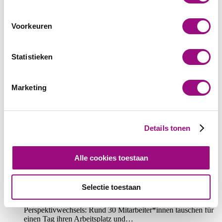
Voorkeuren
Statistieken
Marketing
Weitere Entwicklungsmöglichkeiten
Details tonen
Nebst der Vebego Academy gibt es weitere interne Plattformen, die
das Lernen und das gemeinsame Wachstum unterstützen.
Alle cookies toestaan
Vebego Experience Day
Selectie toestaan
Einmal im Jahr steht bei Vebego alles im Zeichen des
Perspektivwechsels: Rund 30 Mitarbeiter*innen tauschen für
einen Tag ihren Arbeitsplatz und…