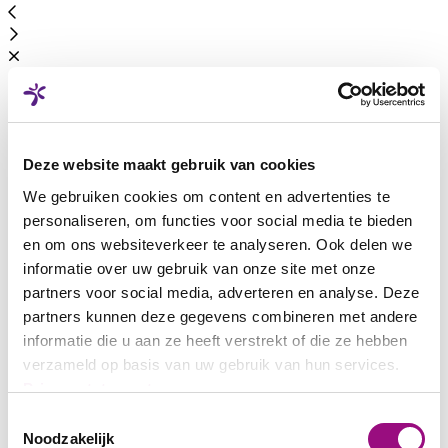
Fachkurse für die Reinigung
Deze website maakt gebruik van cookies
Über
1'000 Mitarbeiter*innen
nehmen jährlich an Fachkursen
We gebruiken cookies om content en advertenties te
Reinigung teil, die gemäss den Vorgaben der
Paritätischen
Kommission
durchgeführt werden. Die Schulungen werden v
personaliseren, om functies voor social media te bieden
erfahrenen Schulungsverantwortlichen der Vebego Academy
en om ons websiteverkeer te analyseren. Ook delen we
geleitet, die ihr Wissen praxisnah und mit hoher Fachkompeten
informatie over uw gebruik van onze site met onze
weitergeben. Die Kurse finden
inhouse
statt und verbinden die
offiziellen Standards der Branche mit
praxisnahem Vebego-
partners voor social media, adverteren en analyse. Deze
Wissen
. So stellen wir sicher, dass unsere Mitarbeiter*innen ni
partners kunnen deze gegevens combineren met andere
nur fachlich bestens ausgebildet sind, sondern auch gezielt auf 
informatie die u aan ze heeft verstrekt of die ze hebben
Anforderungen und Werte von Vebego vorbereitet werden.
verzameld op basis van uw gebruik van hun services.
Privacystatement
Toestemmingsselectie
Noodzakelijk