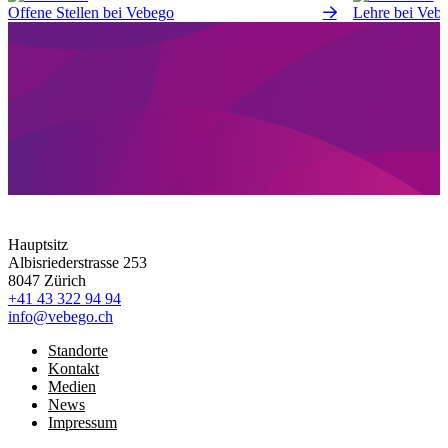
Offene Stellen bei Vebego
Lehre bei Veb
Hauptsitz
Albisriederstrasse 253
8047 Zürich
+41 43 322 94 94
info@vebego.ch
Standorte
Kontakt
Medien
News
Impressum