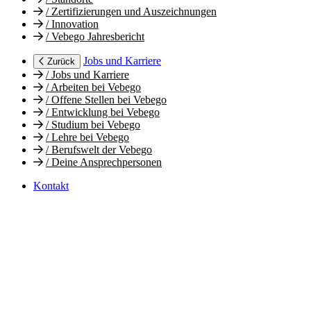
/
Zertifizierungen und Auszeichnungen
/
Innovation
/
Vebego Jahresbericht
Jobs und Karriere
Zurück
/
Jobs und Karriere
/
Arbeiten bei Vebego
/
Offene Stellen bei Vebego
/
Entwicklung bei Vebego
/
Studium bei Vebego
/
Lehre bei Vebego
/
Berufswelt der Vebego
/
Deine Ansprechpersonen
Kontakt