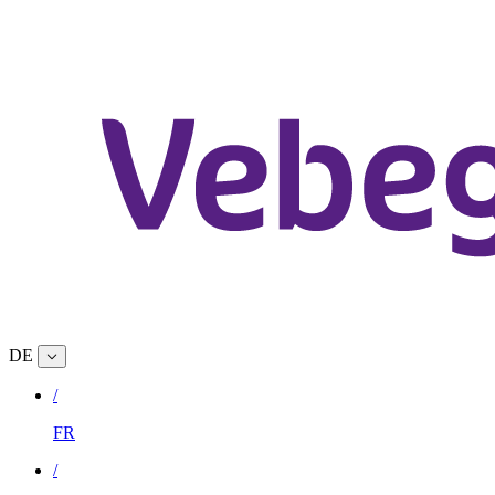
DE
/
FR
/