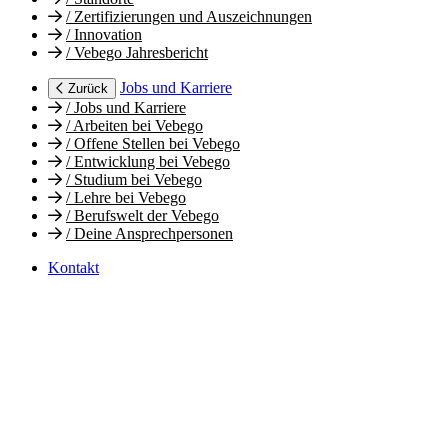
/
Zertifizierungen und Auszeichnungen
/
Innovation
/
Vebego Jahresbericht
Jobs und Karriere
Zurück
/
Jobs und Karriere
/
Arbeiten bei Vebego
/
Offene Stellen bei Vebego
/
Entwicklung bei Vebego
/
Studium bei Vebego
/
Lehre bei Vebego
/
Berufswelt der Vebego
/
Deine Ansprechpersonen
Kontakt