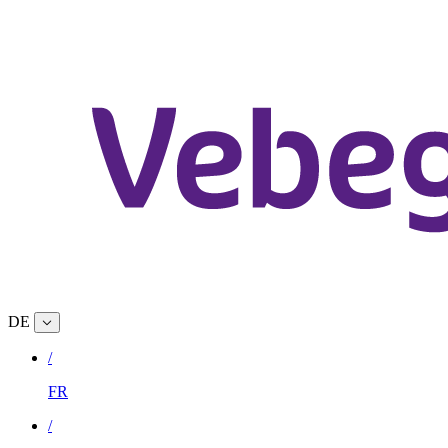
DE
/
FR
/