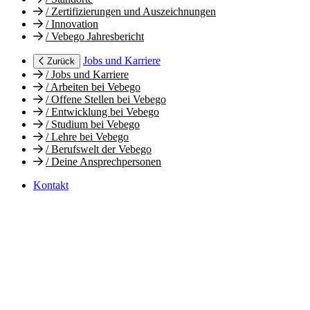
/
Zertifizierungen und Auszeichnungen
/
Innovation
/
Vebego Jahresbericht
Jobs und Karriere
Zurück
/
Jobs und Karriere
/
Arbeiten bei Vebego
/
Offene Stellen bei Vebego
/
Entwicklung bei Vebego
/
Studium bei Vebego
/
Lehre bei Vebego
/
Berufswelt der Vebego
/
Deine Ansprechpersonen
Kontakt