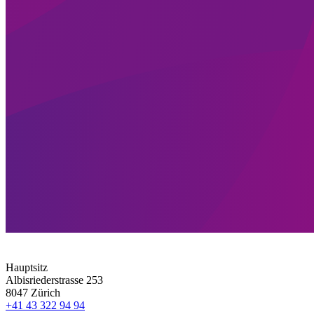
Hauptsitz
Albisriederstrasse 253
8047 Zürich
+41 43 322 94 94