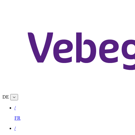
DE
/
FR
/