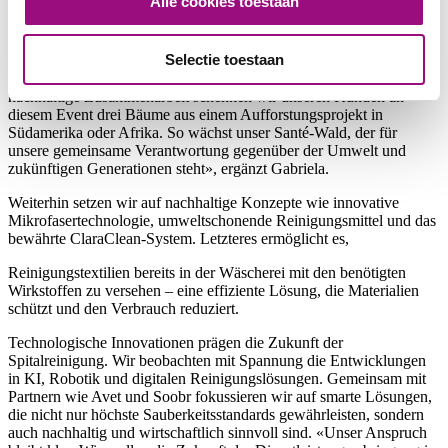
Alle cookies toestaan
Santé-Küchentisch-Event, der im April lanciert wird. Der
Küchentisch ist ein zentrales Symbol unserer Unternehmenskultur:
Hier wird diskutiert, entschieden und gestaltet. Nun öffnen wir
Selectie toestaan
diesen Tisch für unsere Kunden – für einen ehrlichen,
partnerschaftlichen Austausch auf Augenhöhe. «Als Zeichen für
nachhaltige Zusammenarbeit schenken wir unseren Kunden an
diesem Event drei Bäume aus einem Aufforstungsprojekt in
Südamerika oder Afrika. So wächst unser Santé-Wald, der für
unsere gemeinsame Verantwortung gegenüber der Umwelt und
zukünftigen Generationen steht», ergänzt Gabriela.
Weiterhin setzen wir auf nachhaltige Konzepte wie innovative
Mikrofasertechnologie, umweltschonende Reinigungsmittel und das
bewährte ClaraClean-System. Letzteres ermöglicht es,
Reinigungstextilien bereits in der Wäscherei mit den benötigten
Wirkstoffen zu versehen – eine effiziente Lösung, die Materialien
schützt und den Verbrauch reduziert.
Technologische Innovationen prägen die Zukunft der
Spitalreinigung. Wir beobachten mit Spannung die Entwicklungen
in KI, Robotik und digitalen Reinigungslösungen. Gemeinsam mit
Partnern wie Avet und Soobr fokussieren wir auf smarte Lösungen,
die nicht nur höchste Sauberkeitsstandards gewährleisten, sondern
auch nachhaltig und wirtschaftlich sinnvoll sind. «Unser Anspruch