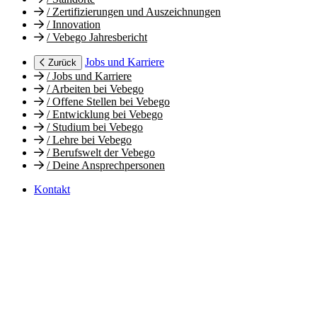
/
Zertifizierungen und Auszeichnungen
/
Innovation
/
Vebego Jahresbericht
Jobs und Karriere
Zurück
/
Jobs und Karriere
/
Arbeiten bei Vebego
/
Offene Stellen bei Vebego
/
Entwicklung bei Vebego
/
Studium bei Vebego
/
Lehre bei Vebego
/
Berufswelt der Vebego
/
Deine Ansprechpersonen
Kontakt