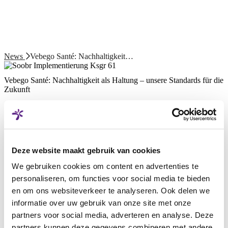
News
Vebego Santé: Nachhaltigkeit…
Vebego Santé: Nachhaltigkeit als Haltung – unsere Standards für die
Zukunft
Nachhaltigkeit in der Spitalreinigung ist weit mehr als der Verzicht
auf Chemikalien. Sie betrifft ökologische, soziale und
wirtschaftliche Aspekte gleichermassen. Als Vebego Santé setzen
wir auf langfristige Werterhaltung von Gebäuden, partnerschaftliche
Beziehungen und umweltschonende Reinigungstechnologien. Unser
Deze website maakt gebruik van cookies
Ziel: Höchste Hygienestandards mit ökologischer Verantwortung zu
vereinen.
We gebruiken cookies om content en advertenties te
personaliseren, om functies voor social media te bieden
Ein grosses Highlight der Nachhaltigkeitsstrategie von Vebego
en om ons websiteverkeer te analyseren. Ook delen we
Santé ist das geplante Pilotprojekt zur Reinigung mit ozonisiertem
informatie over uw gebruik van onze site met onze
Wasser. Gemeinsam mit zwei unserer Kunden testen wir 2025 diese
innovative Methode: Reinigung und Desinfektion ganz ohne
partners voor social media, adverteren en analyse. Deze
Chemie. Das bedeutet nicht nur weniger Reinigungsmittel, sondern
partners kunnen deze gegevens combineren met andere