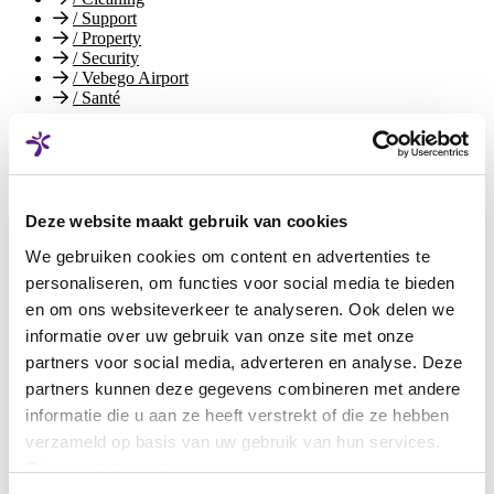
/
Support
/
Property
/
Security
/
Vebego Airport
/
Santé
Vebego Svizzera
Indietro
/
Vebego Svizzera
/
Sostenibilità - Social Responsibility
/
Sedi
/
Certificazioni e riconoscimenti
Deze website maakt gebruik van cookies
/
Innovazioni
We gebruiken cookies om content en advertenties te
/
Relazione annuale di Vebego
personaliseren, om functies voor social media te bieden
Lavoro e carriera
Indietro
en om ons websiteverkeer te analyseren. Ook delen we
/
Lavoro e carriera
informatie over uw gebruik van onze site met onze
/
Lavorare presso Vebego
/
Posizioni aperte
partners voor social media, adverteren en analyse. Deze
/
Sviluppo presso Vebego
partners kunnen deze gegevens combineren met andere
/
Apprendistato presso Vebego
informatie die u aan ze heeft verstrekt of die ze hebben
/
Studio presso Vebego
/
Il mondo del lavoro da Vebego
verzameld op basis van uw gebruik van hun services.
/
I tuoi contatti
Privacystatement