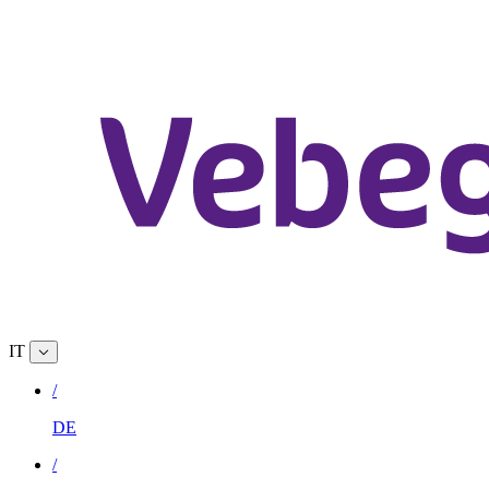
IT
/
DE
/