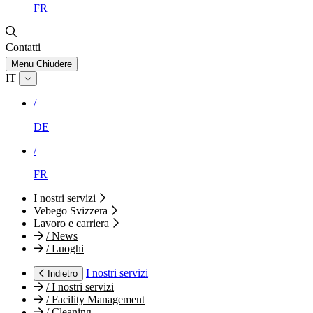
FR
Contatti
Menu
Chiudere
IT
/
DE
/
FR
I nostri servizi
Vebego Svizzera
Lavoro e carriera
/
News
/
Luoghi
I nostri servizi
Indietro
/
I nostri servizi
/
Facility Management
/
Cleaning