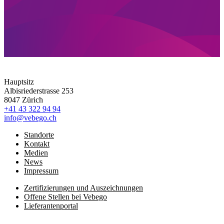
Hauptsitz
Albisriederstrasse 253
8047 Zürich
+41 43 322 94 94
info@vebego.ch
Standorte
Kontakt
Medien
News
Impressum
Zertifizierungen und Auszeichnungen
Offene Stellen bei Vebego
Lieferantenportal