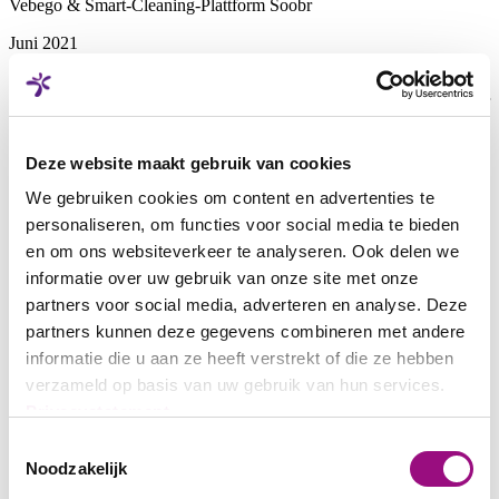
Vebego & Smart-Cleaning-Plattform Soobr
Juni 2021
Im SwissPropTech Magazin erschien diesen Monat ein Artikel über
Startup Stories, bei welcher auch Vebego im Zusammenhang mit der
Smart-Cleaning-Ptattform Soobr erwähnt wird.
Artikel als PDF
Deze website maakt gebruik van cookies
We gebruiken cookies om content en advertenties te
personaliseren, om functies voor social media te bieden
Wie die Wiedereingliederung von Verunfallten klappt
en om ons websiteverkeer te analyseren. Ook delen we
informatie over uw gebruik van onze site met onze
26. April 2021
partners voor social media, adverteren en analyse. Deze
Diese Woche wurde ein Interview mit Patrizia Gargiulo, Leiterin
partners kunnen deze gegevens combineren met andere
Lohnbuchhaltung der Vebego AG, publiziert, in welchem sie über
informatie die u aan ze heeft verstrekt of die ze hebben
ihre Erfahrungen mit dem Reintegrationsprogramm der Suva spricht.
verzameld op basis van uw gebruik van hun services.
Zum Artikel
Privacystatement
Toestemmingsselectie
Noodzakelijk
Immobilien Business Interview