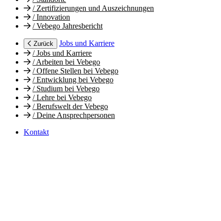
/
Zertifizierungen und Auszeichnungen
/
Innovation
/
Vebego Jahresbericht
Jobs und Karriere
Zurück
/
Jobs und Karriere
/
Arbeiten bei Vebego
/
Offene Stellen bei Vebego
/
Entwicklung bei Vebego
/
Studium bei Vebego
/
Lehre bei Vebego
/
Berufswelt der Vebego
/
Deine Ansprechpersonen
Kontakt