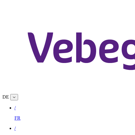
DE
/
FR
/