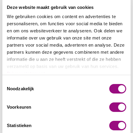
Contatti
Deze website maakt gebruik van cookies
We gebruiken cookies om content en advertenties te
personaliseren, om functies voor social media te bieden
en om ons websiteverkeer te analyseren. Ook delen we
News
Nel segno del verde
informatie over uw gebruik van onze site met onze
partners voor social media, adverteren en analyse. Deze
Nel segno del verde
partners kunnen deze gegevens combineren met andere
Dall’oasi urbana con vegetazione selvatica al curato parco aziendale,
informatie die u aan ze heeft verstrekt of die ze hebben
nell’Altopiano bernese Vebego si impegna per creare aree verdi che
verzameld op basis van uw gebruik van hun services.
uniscano estetica e sostenibilità.
Privacystatement
Gli spazi verdi sono il biglietto da visita di un luogo, migliorano la
Toestemmingsselectie
qualità della vita e contribuiscono al mantenimento del valore. Dieci
Noodzakelijk
professionisti del giardinaggio di Vebego Berna mantengono in
perfetta forma complessi residenziali, superfici aziendali e aree
pubbliche dell’Altopiano.
Voorkeuren
«Il nostro compito principale è la manutenzione e comprende la
Statistieken
rasatura dei prati, la potatura stagionale e la cura degli alberi, il tutto