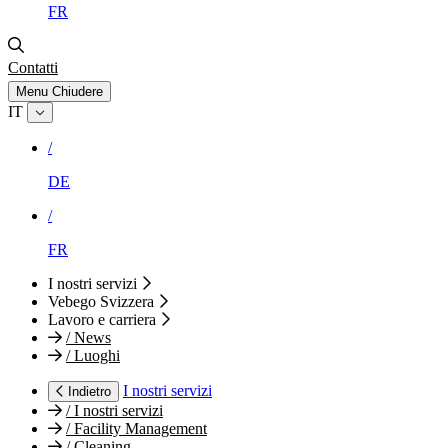
FR
Contatti
Menu
Chiudere
IT
/
DE
/
FR
I nostri servizi
Vebego Svizzera
Lavoro e carriera
/
News
/
Luoghi
I nostri servizi
Indietro
/
I nostri servizi
/
Facility Management
/
Cleaning