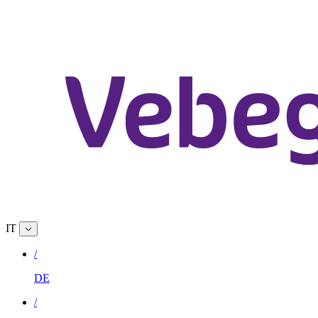
IT
/
DE
/