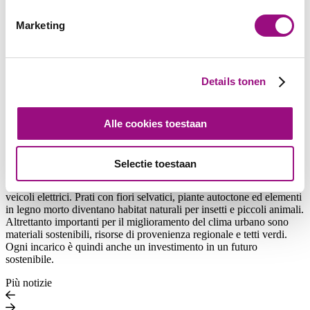
sempre nel totale rispetto dei cicli di vita delle piante», spiega Laura
Messerli, giardiniera paesaggista qualificata del team bernese.
Marketing
Occorre essere flessibili: le condizioni meteo instabili, le diverse
esigenze delle locatarie e dei locatari nonché l’alternanza tra progetti
urbani e rurali movimentano la quotidianità. Mentre in città spesso
vengono curate piccole aree dalla vegetazione selvatica, in
campagna lo spazio a disposizione è maggiore. «La cosa più bella è
Details tonen
poter contribuire con la mia individualità alla cura del verde, vedere
le aree finite e sapere che renderanno felici le persone», afferma
Messerli.
Alle cookies toestaan
Sostenibilità dalle radici profonde
Selectie toestaan
Per raggiungere la propria clientela, Vebego utilizza ormai da tempo
veicoli elettrici. Prati con fiori selvatici, piante autoctone ed elementi
in legno morto diventano habitat naturali per insetti e piccoli animali.
Altrettanto importanti per il miglioramento del clima urbano sono
materiali sostenibili, risorse di provenienza regionale e tetti verdi.
Ogni incarico è quindi anche un investimento in un futuro
sostenibile.
Più notizie