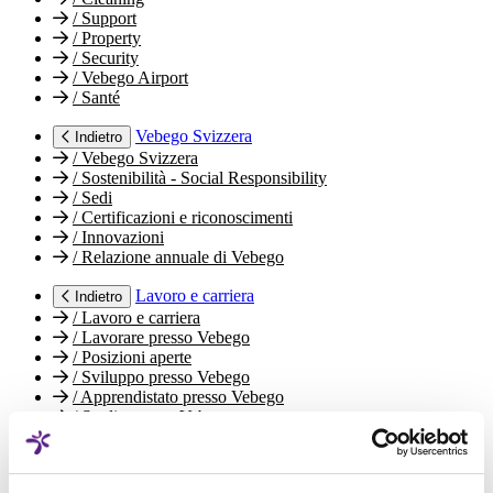
/
Support
/
Property
/
Security
/
Vebego Airport
/
Santé
Vebego Svizzera
Indietro
/
Vebego Svizzera
/
Sostenibilità - Social Responsibility
/
Sedi
/
Certificazioni e riconoscimenti
/
Innovazioni
/
Relazione annuale di Vebego
Lavoro e carriera
Indietro
/
Lavoro e carriera
/
Lavorare presso Vebego
/
Posizioni aperte
/
Sviluppo presso Vebego
/
Apprendistato presso Vebego
/
Studio presso Vebego
/
Il mondo del lavoro da Vebego
/
I tuoi contatti