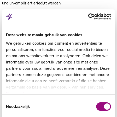
und unkompliziert erledigt werden.
Woran arbeitest du gerade mit besonderem Engagement?
Ich bin momentan an vielen, vielleicht sogar etwas zu vielen
Fronten tätig, wie das beim Einstieg in einen neuen Job normal ist.
Deze website maakt gebruik van cookies
Mein Engagement möchte ich jedoch vermehrt darauf ausrichten,
We gebruiken cookies om content en advertenties te
meine Einheit so zu organisieren und zu stärken, dass wir den
Anforderungen des Marktes noch effizienter begegnen können.
personaliseren, om functies voor social media te bieden
en om ons websiteverkeer te analyseren. Ook delen we
informatie over uw gebruik van onze site met onze
Kannst du ein konkretes Beispiel nennen, wo du in den ersten
partners voor social media, adverteren en analyse. Deze
100 Tagen gespürt hast: Hier macht Vebego wirklich einen
partners kunnen deze gegevens combineren met andere
Unterschied?
informatie die u aan ze heeft verstrekt of die ze hebben
Ich spüre ein starkes Bestreben von vielen Seiten, die anstehenden
verzameld op basis van uw gebruik van hun services.
Herausforderungen gemeinsam anzugehen. Dazu gehört auch,
Privacystatement
sich über die Abteilungsgrenzen hinaus gegenseitig zu
unterstützen. Dieses Wir‑Gefühl erlebe ich sowohl in der
Toestemmingsselectie
Geschäftsleitung als auch in der Zusammenarbeit mit den
Noodzakelijk
operativen Teams.