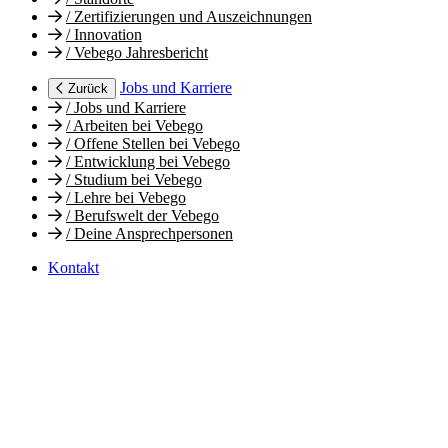
/
Zertifizierungen und Auszeichnungen
/
Innovation
/
Vebego Jahresbericht
Jobs und Karriere
Zurück
/
Jobs und Karriere
/
Arbeiten bei Vebego
/
Offene Stellen bei Vebego
/
Entwicklung bei Vebego
/
Studium bei Vebego
/
Lehre bei Vebego
/
Berufswelt der Vebego
/
Deine Ansprechpersonen
Kontakt