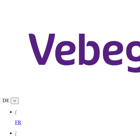
DE
/
FR
/