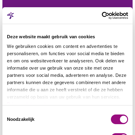
Deze website maakt gebruik van cookies
We gebruiken cookies om content en advertenties te
Vebego Family
personaliseren, om functies voor social media te bieden
en om ons websiteverkeer te analyseren. Ook delen we
Wie der Generationswechsel in der Ostschweiz gelingt
informatie over uw gebruik van onze site met onze
13-07-2026
6 Min.
partners voor social media, adverteren en analyse. Deze
Wie der Generationswechsel in der Ostschweiz gelingt
partners kunnen deze gegevens combineren met andere
Suche...
informatie die u aan ze heeft verstrekt of die ze hebben
Vebego Family
Services
Partnerschaften
Management
Innovation
verzameld op basis van uw gebruik van hun services.
Partnerschaften, Vebego Family
Privacystatement
Toestemmingsselectie
Neuer Erfolg für Vebego: Das Mandat im Zentrum Goethestrasse,
Noodzakelijk
Stäfa
1 Min.
Neuer Erfolg für Vebego: Das Mandat im Zentrum Goethestrasse,