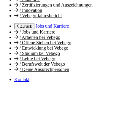
/
Zertifizierungen und Auszeichnungen
/
Innovation
/
Vebego Jahresbericht
Jobs und Karriere
Zurück
/
Jobs und Karriere
/
Arbeiten bei Vebego
/
Offene Stellen bei Vebego
/
Entwicklung bei Vebego
/
Studium bei Vebego
/
Lehre bei Vebego
/
Berufswelt der Vebego
/
Deine Ansprechpersonen
Kontakt