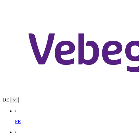
DE
/
FR
/