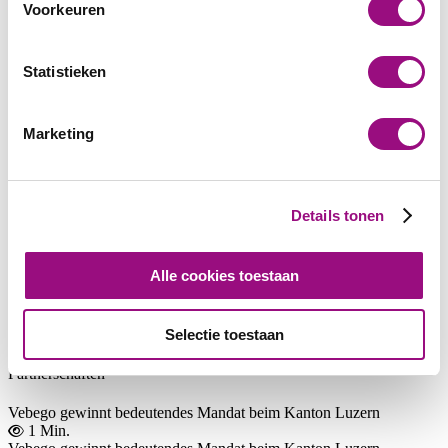
Stäfa
Voorkeuren
Management, Services, Innovation
Statistieken
Pionier im Integralen Facility Management
2 Min.
Pionier im Integralen Facility Management
Marketing
Vebego Family
Die ersten hundert Tage des Director of Operations von Vebego
2 Min.
Details tonen
Die ersten hundert Tage des Director of Operations von Vebego
Vebego Family
Alle cookies toestaan
Ein Blick auf die Erfolgsstory von Vebego am Flughafen Genf
2 Min.
Selectie toestaan
Ein Blick auf die Erfolgsstory von Vebego am Flughafen Genf
Partnerschaften
Vebego gewinnt bedeutendes Mandat beim Kanton Luzern
1 Min.